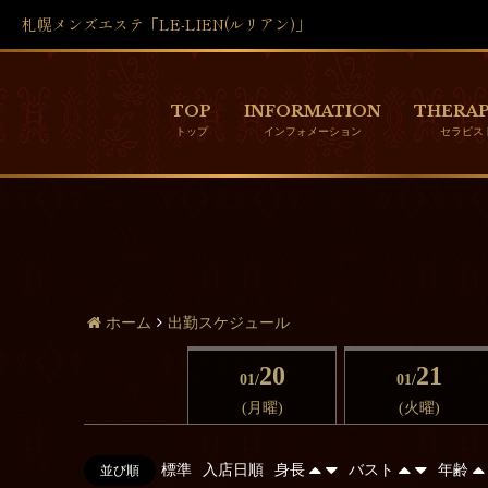
札幌メンズエステ「LE-LIEN(ルリアン)」
TOP
INFORMATION
THERAP
ホーム
出勤スケジュール
20
21
01/
01/
(月曜)
(火曜)
標準
入店日順
身長
バスト
年齢
並び順