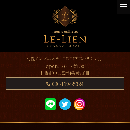
t
o
g
g
l
e
n
a
v
札幌メンズエステ「LE-LIEN(ルリアン)」
i
open.
12:00～翌1:00
g
札幌市中央区南4条東5丁目
a
t
090-1194-5324
i
o
n