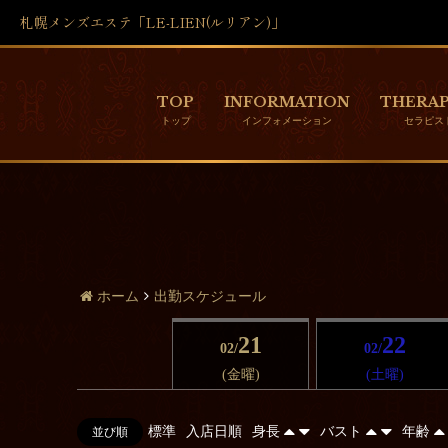
札幌メンズエステ「LE-LIEN(ルリアン)」
TOP
INFORMATION
THERAP
ホーム
出勤スケジュール
21
22
02/
02/
(金曜)
(土曜)
標準
入店日順
身長
バスト
年齢
並び順