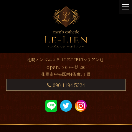
t
o
g
g
l
e
n
a
v
札幌メンズエステ「LE-LIEN(ルリアン)」
i
open.
12:00～翌1:00
g
札幌市中央区南4条東5丁目
a
t
090-1194-5324
i
o
n