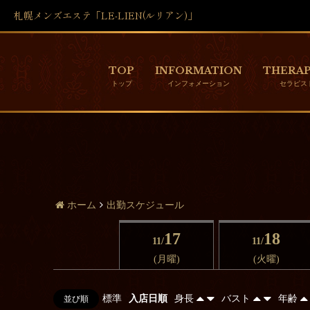
札幌メンズエステ「LE-LIEN(ルリアン)」
TOP
INFORMATION
THERAP
ホーム
出勤スケジュール
17
18
11/
11/
(月曜)
(火曜)
標準
入店日順
身長
バスト
年齢
並び順