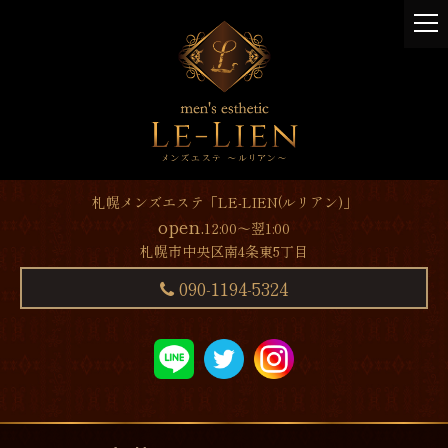
t
o
g
g
l
e
n
a
v
札幌メンズエステ「LE-LIEN(ルリアン)」
i
open.
12:00～翌1:00
g
札幌市中央区南4条東5丁目
a
t
090-1194-5324
i
o
n