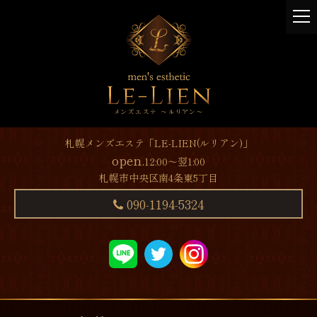
t
o
g
g
l
e
n
a
v
札幌メンズエステ「LE-LIEN(ルリアン)」
i
open.
12:00～翌1:00
g
札幌市中央区南4条東5丁目
a
t
090-1194-5324
i
o
n