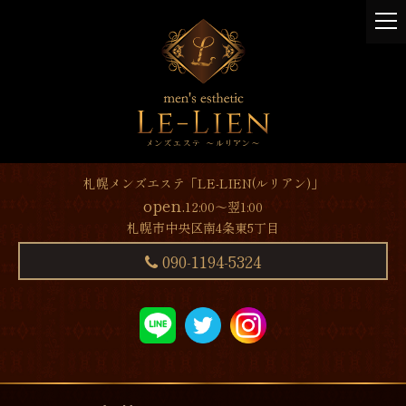
t
o
g
g
l
e
n
a
v
札幌メンズエステ「LE-LIEN(ルリアン)」
i
open.
12:00～翌1:00
g
札幌市中央区南4条東5丁目
a
t
090-1194-5324
i
o
n