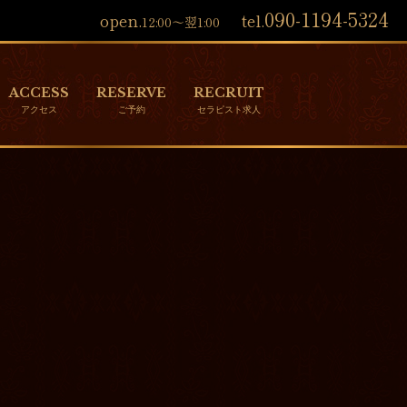
090-1194-5324
open.
tel.
12:00～翌1:00
ACCESS
RESERVE
RECRUIT