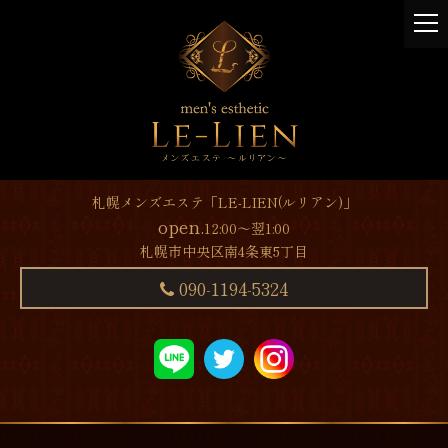
t
o
g
g
l
e
n
a
v
札幌メンズエステ「LE-LIEN(ルリアン)」
i
open.
12:00～翌1:00
g
札幌市中央区南4条東5丁目
a
t
090-1194-5324
i
o
n