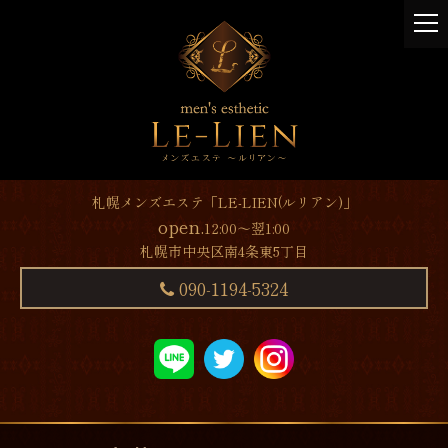
t
o
g
g
l
e
n
a
v
札幌メンズエステ「LE-LIEN(ルリアン)」
i
open.
12:00～翌1:00
g
札幌市中央区南4条東5丁目
a
t
090-1194-5324
i
o
n