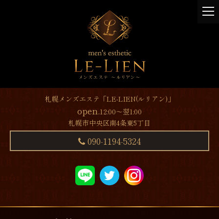
t
o
g
g
l
e
n
a
v
札幌メンズエステ「LE-LIEN(ルリアン)」
i
open.
12:00～翌1:00
g
札幌市中央区南4条東5丁目
a
t
090-1194-5324
i
o
n