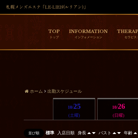
札幌メンズエステ「LE-LIEN(ルリアン)」
TOP
INFORMATION
THERAP
ホーム
出勤スケジュール
25
26
10/
10/
(土曜)
(日曜)
標準
入店日順
身長
バスト
年齢
並び順