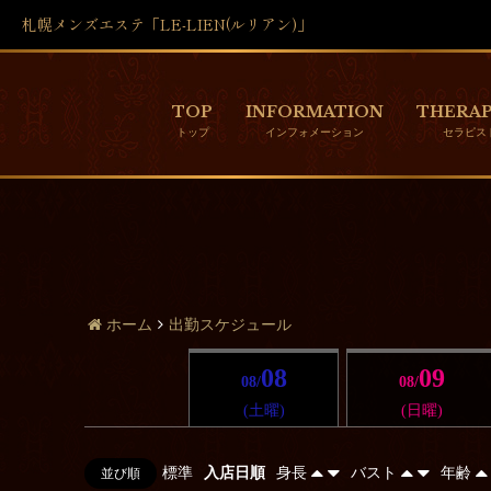
札幌メンズエステ「LE-LIEN(ルリアン)」
TOP
INFORMATION
THERAP
ホーム
出勤スケジュール
08
09
08/
08/
(土曜)
(日曜)
標準
入店日順
身長
バスト
年齢
並び順