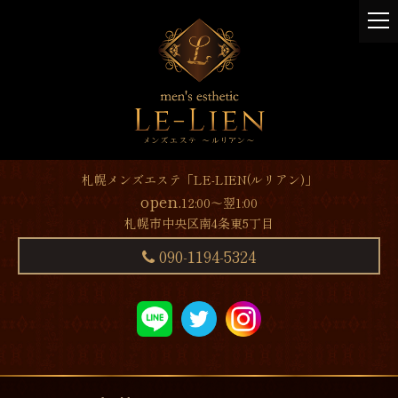
t
o
g
g
l
e
n
a
v
札幌メンズエステ「LE-LIEN(ルリアン)」
i
open.
12:00～翌1:00
g
札幌市中央区南4条東5丁目
a
t
090-1194-5324
i
o
n