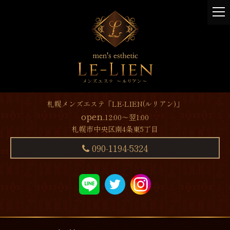
t
o
g
g
l
e
n
a
v
札幌メンズエステ「LE-LIEN(ルリアン)」
i
open.
12:00～翌1:00
g
札幌市中央区南4条東5丁目
a
t
090-1194-5324
i
o
n