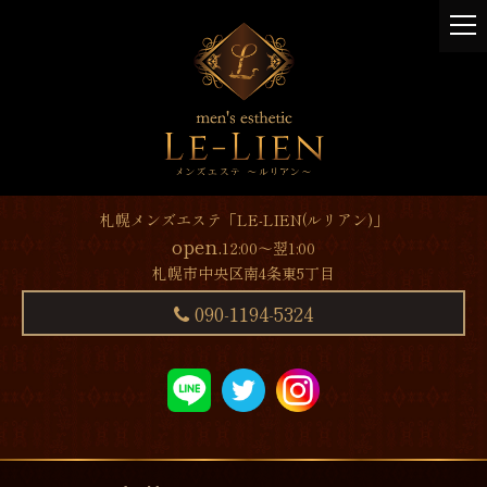
t
o
g
g
l
e
n
a
v
札幌メンズエステ「LE-LIEN(ルリアン)」
i
open.
12:00～翌1:00
g
札幌市中央区南4条東5丁目
a
t
090-1194-5324
i
o
n